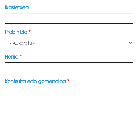
Ikastetxea
Probintzia
*
Herria
*
Kontsulta edo gomendioa
*