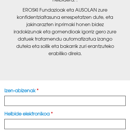
EROSKI Fundazioak eta AUSOLAN zure
konfidentzialtasuna errespetatzen dute, eta
jakinarazten inprimaki honen bidez
iradokizunak eta gomendioak igorriz gero zure
datuek tratamendu automatizatua izango
dutela eta soilik eta bakarrik zuri erantzuteko
erabiliko direla.
Izen-abizenak
*
Helbide elektronikoa
*