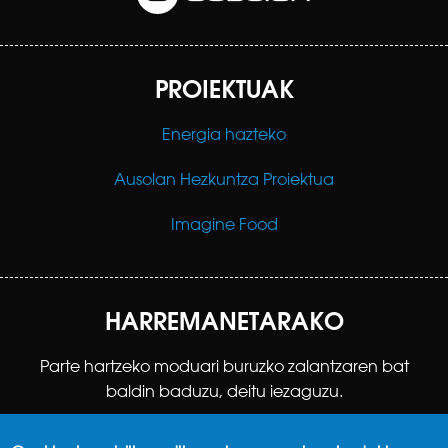
PROIEKTUAK
Energia hazteko
Ausolan Hezkuntza Proiektua
Imagine Food
HARREMANETARAKO
Parte hartzeko moduari buruzko zalantzaren bat
baldin baduzu, deitu iezaguzu.