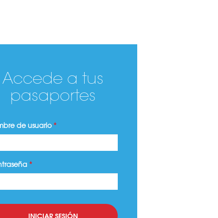
Accede a tus
pasaportes
bre de usuario
*
ntraseña
*
INICIAR SESIÓN