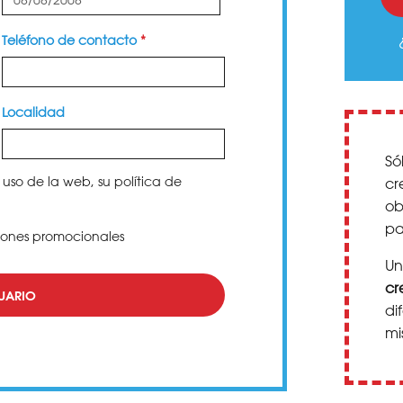
Teléfono de contacto
*
Localidad
Só
uso de la web, su política de
cr
ob
pa
iones promocionales
Un
cr
UARIO
di
mi