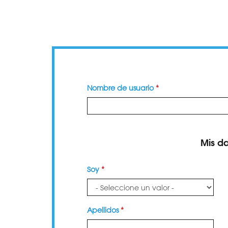
i
n
c
i
p
a
l
Nombre de usuario
*
Mis d
Soy
*
Apellidos
*