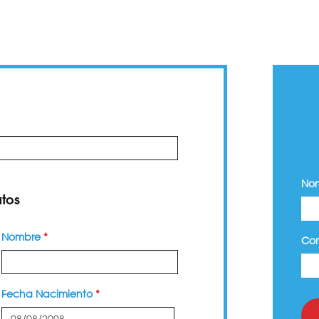
Nom
atos
Nombre
*
Co
Fecha Nacimiento
*