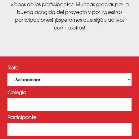
i
vídeos de los participantes. Muchas gracias por la
n
buena acogida del proyecto y por ¡vuestras
c
participaciones! ¡Esperamos que sigáis activos
i
con nosotros!
p
a
l
Reto
Colegio
Participante