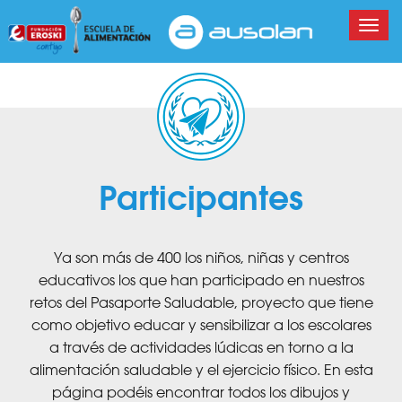
P
T
a
o
s
g
a
g
r
l
a
e
l
n
c
Participantes
a
o
v
n
i
t
g
e
Ya son más de 400 los niños, niñas y centros
a
n
educativos los que han participado en nuestros
t
i
retos del Pasaporte Saludable, proyecto que tiene
i
d
como objetivo educar y sensibilizar a los escolares
o
o
a través de actividades lúdicas en torno a la
n
p
alimentación saludable y el ejercicio físico. En esta
r
página podéis encontrar todos los dibujos y