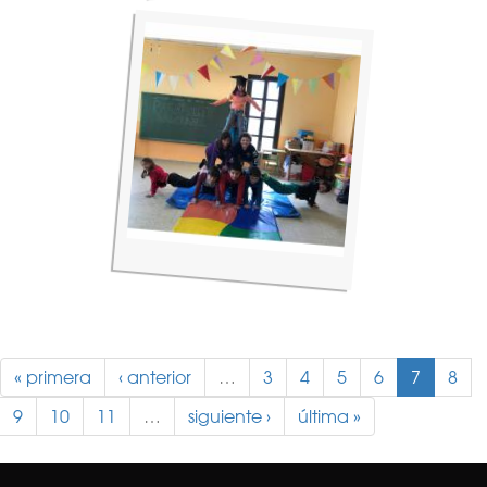
« primera
‹ anterior
…
3
4
5
6
7
8
9
10
11
…
siguiente ›
última »